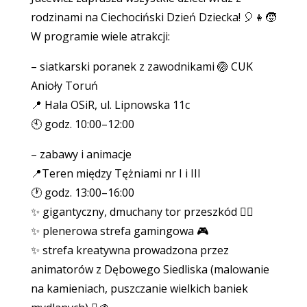
rodzinami na Ciechociński Dzień Dziecka! 🎈👧🧒
W programie wiele atrakcji:
– siatkarski poranek z zawodnikami 🏐 CUK
Anioły Toruń
📍 Hala OSiR, ul. Lipnowska 11c
🕙 godz. 10:00–12:00
– zabawy i animacje
📍Teren między Tężniami nr I i III
🕐 godz. 13:00–16:00
✨ gigantyczny, dmuchany tor przeszkód 🤸‍♀️
✨ plenerowa strefa gamingowa 🎮
✨ strefa kreatywna prowadzona przez
animatorów z Dębowego Siedliska (malowanie
na kamieniach, puszczanie wielkich baniek